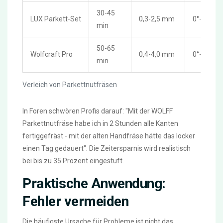
30-45
LUX Parkett-Set
0,3-2,5 mm
0°-30°
min
50-65
Wolfcraft Pro
0,4-4,0 mm
0°-45°
min
Verleich von Parkettnutfräsen
In Foren schwören Profis darauf: "Mit der WOLFF
Parkettnutfräse habe ich in 2 Stunden alle Kanten
fertiggefräst - mit der alten Handfräse hätte das locker
einen Tag gedauert". Die Zeitersparnis wird realistisch
bei bis zu 35 Prozent eingestuft.
Praktische Anwendung:
Fehler vermeiden
Die häufigste Ursache für Probleme ist nicht das