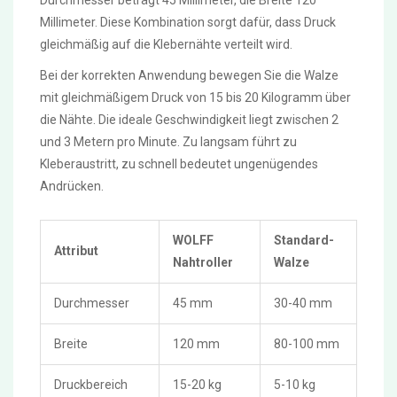
Durchmesser beträgt 45 Millimeter, die Breite 120
Millimeter. Diese Kombination sorgt dafür, dass Druck
gleichmäßig auf die Klebernähte verteilt wird.
Bei der korrekten Anwendung bewegen Sie die Walze
mit gleichmäßigem Druck von 15 bis 20 Kilogramm über
die Nähte. Die ideale Geschwindigkeit liegt zwischen 2
und 3 Metern pro Minute. Zu langsam führt zu
Kleberaustritt, zu schnell bedeutet ungenügendes
Andrücken.
WOLFF
Standard-
Attribut
Nahtroller
Walze
Durchmesser
45 mm
30-40 mm
Breite
120 mm
80-100 mm
Druckbereich
15-20 kg
5-10 kg