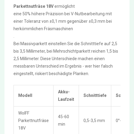
Parkettnutfräse 18V
ermöglicht
eine 50% höhere Präzision bei V-Nutbearbeitung mit
einer Toleranz von ±0,1 mm gegenüber ±0,3 mm bei
herkömmlichen Fräsmaschinen
.
Bei Massivparkett einstellen Sie die Schnitttiefe auf 2,5
bis 3,5 Millimeter, bei Mehrschichtparkett reichen 1,5 bis
2,5 Millimeter. Diese Unterschiede machen einen
messbaren Unterschied im Ergebnis - wer hier falsch
eingestellt, riskiert beschädigte Planken.
Akku-
Modell
Schnitttiefe
Schnittw
Laufzeit
WolFF
45-60
Parkettnutfräse
0,5-3,5 mm
0°-45°
min
18V