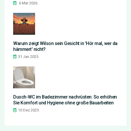
günstige Zinsen und langfristige Sicherheit
6 Mär 2026
Warum zeigt Wilson sein Gesicht in 'Hör mal, wer da
hämmert' nicht?
31 Jan 2025
Dusch-WC im Badezimmer nachrüsten: So erhöhen
Sie Komfort und Hygiene ohne große Bauarbeiten
10 Dez 2025