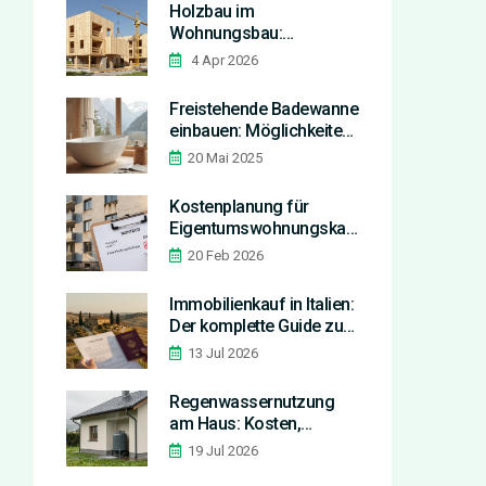
Holzbau im
Wohnungsbau:
Nachhaltigkeit,
4 Apr 2026
Brandschutz und
moderne Bauweisen
Freistehende Badewanne
einbauen: Möglichkeiten,
Herausforderungen und
20 Mai 2025
Tipps
Kostenplanung für
Eigentumswohnungskauf:
So berechnen Sie
20 Feb 2026
Hausgeld und Rücklagen
richtig
Immobilienkauf in Italien:
Der komplette Guide zu
Prozess, Steuern und
13 Jul 2026
Notar
Regenwassernutzung
am Haus: Kosten,
Systeme und
19 Jul 2026
Amortisationszeit im