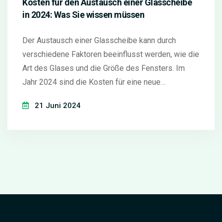
Kosten für den Austausch einer Glasscheibe
in 2024: Was Sie wissen müssen
Der Austausch einer Glasscheibe kann durch
verschiedene Faktoren beeinflusst werden, wie die
Art des Glases und die Größe des Fensters. Im
Jahr 2024 sind die Kosten für eine neue
Glasscheibe aufgrund der steigenden
21 Juni 2024
Rohstoffpreise höher als zuvor. In diesem Artikel
finden Sie nützliche Tipps, interessante Fakten und
Faktoren, die Sie bei der Überlegung
berücksichtigen sollten, wie zum Beispiel
Installationskosten und verschiedene Glasarten.