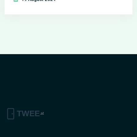
atemberaubende Räume schaffen. Das Stück zeigt
modern-minimalistische bis traditionell-luxuriöse
Designs und betont die Bedeutung von
Nachhaltigkeit im zeitgenössischen Interior
Design.