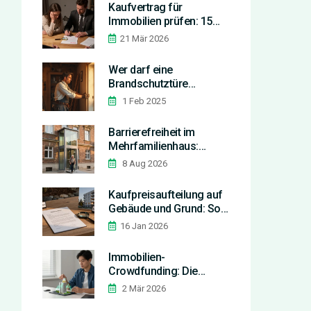
Kaufvertrag für
Immobilien prüfen: 15
versteckte Fallstricke, die
21 Mär 2026
Sie teuer zu stehen
kommen können
Wer darf eine
Brandschutztüre
einbauen?
1 Feb 2025
Expertenwissen und
Tipps
Barrierefreiheit im
Mehrfamilienhaus:
Gemeinschaftslösungen,
8 Aug 2026
Rechte und Umsetzung
Kaufpreisaufteilung auf
Gebäude und Grund: So
steuerlich vorteilhaft
16 Jan 2026
gestalten
Immobilien-
Crowdfunding: Die
besten Plattformen im
2 Mär 2026
Test für Anleger 2026