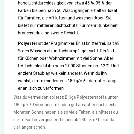
hohe Lichtdurchlässigkeit von etwa 45 %. 95 % der
Farben bleiben nach 50 Waschgängen erhalten. Ideal
für Familien, die oft lüften und waschen. Aber: Sie
bietet nur mittleren Sichtschutz. Für mehr Dunkelheit
brauchst du eine zweite Schicht.
Polyester
ist der Pragmatiker. Er ist knitterfrei, hält 98
% des Wassers ab und schrumpft gar nicht. Perfekt
für Küchen oder Wohnzimmer mit viel Sonne. Aber:
UV-Licht bleicht ihn nach 1.000 Stunden um 12 %. Und
er zieht Staub an wie kein anderer. Wenn du ihn
wählst, nimm mindestens 180 g/m² - darunter fängt
er an, sich zu verformen.
Was du vermeiden solltest: Billige Polyesterstoffe unter
180 g/m². Die sehen im Laden gut aus, aber nach sechs
Monaten Sonne haben sie so viele Falten, als hättest du
sie im Koffer vergessen. Leinen ab 240 g/m² bleibt da
viel länger schön.