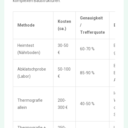
komplexen Baustrukturen.
Genauigkeit
Kosten
Methode
/
Einsatz
(ca.)
Trefferquote
Heimtest
30-50
Erste Or
60-70 %
(Nährboden)
€
grobe E
Bestäti
Abklatschprobe
50-100
85-90 %
Befälle,
(Labor)
€
Artbes
Identifi
Thermografie
200-
Wärmeb
40-50 %
allein
300 €
direkte
Schimm
Thermografie +
250-
Locatin