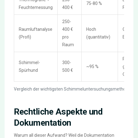
75-80 %
Feuchtemessung
400 €
Feuchte
250-
Raumluftanalyse
400 €
Hoch
Gesund
(Profi)
pro
(quantitativ)
Erfolgsk
Raum
Präzise 
Schimmel-
300-
~95 %
großen
Spürhund
500 €
Objekte
Vergleich der wichtigsten Schimmeluntersuchungsmethoden
Rechtliche Aspekte und
Dokumentation
Warum all dieser Aufwand? Weil die Dokumentation