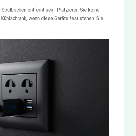
ülbecken entfernt sein. Platzieren Sie keine
 Kühlschrank, wenn diese Geräte fest stehen. Sie