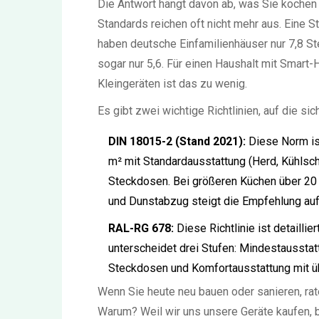
Die Antwort hängt davon ab, was Sie kochen 
Standards reichen oft nicht mehr aus. Eine 
haben deutsche Einfamilienhäuser nur 7,8 S
sogar nur 5,6. Für einen Haushalt mit Smar
Kleingeräten ist das zu wenig.
Es gibt zwei wichtige Richtlinien, auf die sic
DIN 18015-2 (Stand 2021):
Diese Norm ist
m² mit Standardausstattung (Herd, Kühlsch
Steckdosen. Bei größeren Küchen über 20
und Dunstabzug steigt die Empfehlung au
RAL-RG 678:
Diese Richtlinie ist detaillie
unterscheidet drei Stufen: Mindestausstat
Steckdosen und Komfortausstattung mit ü
Wenn Sie heute neu bauen oder sanieren, ra
Warum? Weil wir uns unsere Geräte kaufen, 