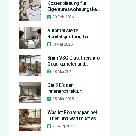
Kostenplanung für
Eigentumswohnungskauf:
So berechnen Sie
20 Feb 2026
Hausgeld und Rücklagen
richtig
Automatisierte
Bonitätsprüfung für
Mietinteressenten: Die
8 Mär 2026
besten Tools im
Vergleich 2026
8mm VSG Glas: Preis pro
Quadratmeter und
Spartipps für deinen Bau
28 Mai 2025
Die 3 E's der
Innenarchitektur:
Effizienz, Ergonomie,
15 Mär 2025
Ästhetik
Was ist Röhrenspan bei
Türen und warum ist es
wichtig?
23 Aug 2024