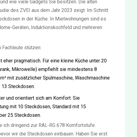
und wie viele Gadgets Sie besitzen. Die alten
Studie des ZVEI aus dem Jahr 2023 zeigt: Im Schnitt
teckdosen in der Küche. In Mietwohnungen sind es
t-Home-Geräten, Induktionskochfeld und mehreren
h Fachleute stützen:
 eher pragmatisch. Für eine kleine Küche unter 20
rank, Mikrowelle) empfiehlt sie mindestens 8
 m² mit zusätzlicher Spülmaschine, Waschmaschine
f 13 Steckdosen.
rter und orientiert sich am Komfort. Sie
tung mit 10 Steckdosen, Standard mit 15
ber 25 Steckdosen.
te ich dringend zur RAL-RG 678 Komfortstufe.
bevor wir die Steckdosen einbauen. Haben Sie erst