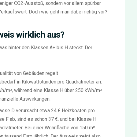
weniger CO2-Ausstoß, sondern vor allem spürbar
erkaufswert. Doch wie geht man dabei richtig vor?
eis wirklich aus?
was hinter den Klassen A+ bis H steckt. Der
alität von Gebäuden regelt
ebedarf in Kilowattstunden pro Quadratmeter an.
kWh/m², während eine Klasse H über 250 kWh/m²
finanzielle Auswirkungen.
lasse D verursacht etwa 24 € Heizkosten pro
se F ab, sind es schon 37 €, und bei Klasse H
adratmeter. Bei einer Wohnfläche von 150 m²
 tausend Euro jährlich. Der Ausweis zeigt also