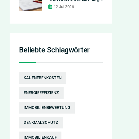
So setzen Sie sie richtig
12 Jul 2026
an
Beliebte Schlagwörter
KAUFNEBENKOSTEN
ENERGIEEFFIZIENZ
IMMOBILIENBEWERTUNG
DENKMALSCHUTZ
IMMOBILIENKAUF