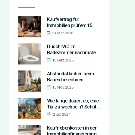
Kaufvertrag für
Immobilien prüfen: 15
versteckte Fallstricke, die
21 Mär 2026
Sie teuer zu stehen
kommen können
Dusch-WC im
Badezimmer nachrüsten:
So erhöhen Sie Komfort
10 Dez 2025
und Hygiene ohne große
Bauarbeiten
Abstandsflächen beim
Bauen berechnen:
Formel, Bundesländer-
15 Nov 2025
Vergleich und praktische
Beispiele
Wie lange dauert es, eine
Tür zu wechseln? Schritt-
für-Schritt-Anleitung
2 Jul 2024
Kaufnebenkosten in der
Immobilienfinanzierung: