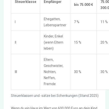
Steuerklasse
Empfänger
75.0
bis 75.000 €
300.0
Ehegatten,
I
7 %
11 %
Lebenspartner
Kinder, Enkel
II
(wenn Eltern
15 %
20 %
leben)
Eltern,
Geschwister,
III
Nichten,
30 %
30 %
Neffen,
Fremde
Steuerklassen und -sätze bei Schenkungen (Stand 2025)
Wenn du ein Haus im Wert von 600.000 Euro an dein Kind