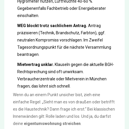
Hygrometer nutzen, Luftfeuchte 40-60 %.
Gegebenenfalls Fachbetrieb oder Energieberater
einschalten.
WEG blockt trotz sachlichem Antrag.
Antrag
präzisieren (Technik, Brandschutz, Farbton), ggf.
neutralen Kompromiss vorschlagen. Im Zweifel
Tagesordnungspunkt für die nächste Versammlung
beantragen.
Mietvertrag unklar.
Klauseln gegen die aktuelle BGH-
Rechtsprechung sind oft unwirksam.
Verbraucherzentrale oder Mietverein in München
fragen; das lohnt sich schnell.
Wenn du an einem Punkt unsicher bist, zieh eine
einfache Regel: „Sieht man es von draußen oder betrifft
es die Haustechnik? Dann frage ich erst.“ Bei klassischen
Innenwänden gilt: Rolle laden und los. Und ja, du darfst
deine
eigentumswohnung streichen
.