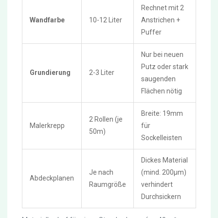
Rechnet mit 2
Wandfarbe
10-12 Liter
Anstrichen +
Puffer
Nur bei neuen
Putz oder stark
Grundierung
2-3 Liter
saugenden
Flächen nötig
Breite: 19mm
2 Rollen (je
Malerkrepp
für
50m)
Sockelleisten
Dickes Material
Je nach
(mind. 200μm)
Abdeckplanen
Raumgröße
verhindert
Durchsickern