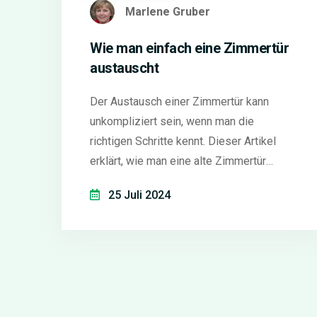
Marlene Gruber
Wie man einfach eine Zimmertür
austauscht
Der Austausch einer Zimmertür kann
unkompliziert sein, wenn man die
richtigen Schritte kennt. Dieser Artikel
erklärt, wie man eine alte Zimmertür
entfernt und eine neue einsetzt, welche
25 Juli 2024
Werkzeuge benötigt werden und gibt
hilfreiche Tipps, um häufige Probleme zu
vermeiden. Zusätzlich liefert der Artikel
Informationen zu den Kosten und gibt
kreative Ideen für die Gestaltung der
neuen Innentür.