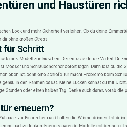
ntüren und Haustüren rich
schen Look und mehr Sicherheit verleihen. Ob du deine Zimmertür
 dir ohne großen Stress.
 für Schritt
n modernes Modell austauschen. Der entscheidende Vorteil: Du k
t Messer und Schraubendreher bereit legen. Dann löst du die Sc
men eben ist, denn eine schiefe Tür macht Probleme beim Schli
e genau in den Rahmen passt. Kleine Lücken kannst du mit Dichtu
inige Stunden oder einen halben Tag. Denke auch daran, vorab di
stür erneuern?
uhause vor Einbrechern und halten die Wärme drinnen. Ist deine 
rneuerung nachzudenken. Energiesparende Modelle mit besserer Iso