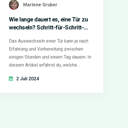
Marlene Gruber
Wie lange dauert es, eine Tür zu
wechseln? Schritt-für-Schritt-
Anleitung
Das Auswechseln einer Tür kann je nach
Erfahrung und Vorbereitung zwischen
einigen Stunden und einem Tag dauern. In
diesem Artikel erfährst du, welche
Schritte notwendig sind und erhältst
2 Juli 2024
nützliche Tipps, um den Prozess
reibungslos zu gestalten. Von der
richtigen Vorbereitung bis hin zur finalen
Kontrolle, jede Phase wird detailliert
erklärt.