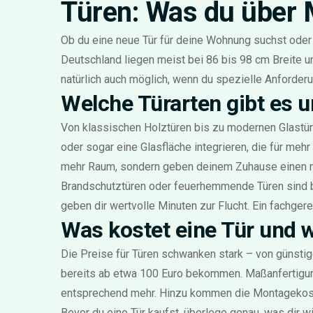
Türen: Was du über 
Ob du eine neue Tür für deine Wohnung suchst oder 
Deutschland liegen meist bei 86 bis 98 cm Breite 
natürlich auch möglich, wenn du spezielle Anforder
Welche Türarten gibt es u
Von klassischen Holztüren bis zu modernen Glastüre
oder sogar eine Glasfläche integrieren, die für meh
mehr Raum, sondern geben deinem Zuhause einen 
Brandschutztüren oder feuerhemmende Türen sind be
geben dir wertvolle Minuten zur Flucht. Ein fachger
Was kostet eine Tür und wi
Die Preise für Türen schwanken stark – von günstig
bereits ab etwa 100 Euro bekommen. Maßanfertigung
entsprechend mehr. Hinzu kommen die Montagekosten
Bevor du eine Tür kaufst, überlege genau, was dir w