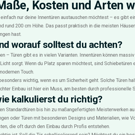
Maße, Kosten und Arten wi
einfach nur deine Innentüren austauschen möchtest – es gibt ei
und rund 200 cm Höhe. Das passt praktisch in die meisten Häuse
ungen hast.
nd worauf solltest du achten?
n – Türen gibt es in vielen Varianten. Innentüren können massiv
r Licht sorgt. Wenn du Platz sparen möchtest, sind Schiebetüren e
modernen Touch.
sonders wichtig, wenn es um Sicherheit geht. Solche Türen hal
echter Einbau ist hier ein Muss, am besten durch professionelle 
e kalkulierst du richtig?
en Standardtüren bis hin zu maßangefertigten Meisterwerken aus 
en oder Türen mit besonderen Designs und Materialien, wie Vo
, die oft durch den Einbau durch Profis entstehen.
ichtig ist: Soll die Tür schallisolierend sein? Möchtest du ein 