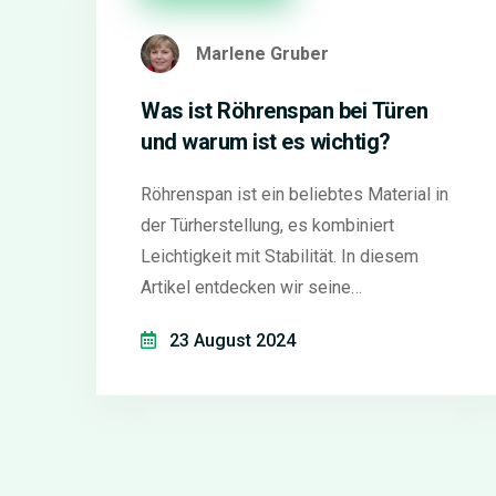
Marlene Gruber
Was ist Röhrenspan bei Türen
und warum ist es wichtig?
Röhrenspan ist ein beliebtes Material in
der Türherstellung, es kombiniert
Leichtigkeit mit Stabilität. In diesem
Artikel entdecken wir seine
Besonderheiten, seine Vorteile und wie
23 August 2024
man langlebige Türen damit herstellt.
Praktische Tipps für die Pflege von
Röhrenspan-Türen runden das Thema ab.