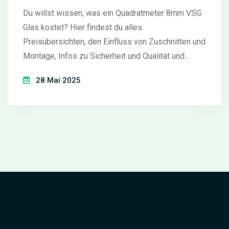
Du willst wissen, was ein Quadratmeter 8mm VSG
Glas kostet? Hier findest du alles:
Preisübersichten, den Einfluss von Zuschnitten und
Montage, Infos zu Sicherheit und Qualität und
clevere Spartipps. Damit triffst du eine fundierte
28 Mai 2025
Entscheidung für dein nächstes Glasprojekt – egal
ob Terrassenüberdachung, Vordach oder das
Badezimmer. Hol dir Wissen, das über reine
Preislisten hinausgeht.