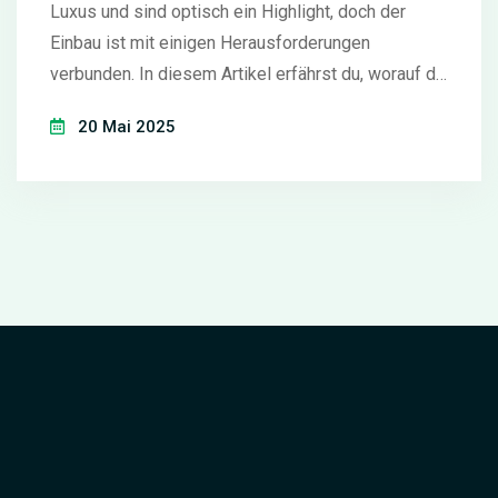
Luxus und sind optisch ein Highlight, doch der
Einbau ist mit einigen Herausforderungen
verbunden. In diesem Artikel erfährst du, worauf du
achten musst, wenn du eine freistehende
20 Mai 2025
Badewanne in deinem Badezimmer planst. Es geht
um bauliche Voraussetzungen, praktische Tipps,
technische Aspekte und echte Erfahrungswerte. Du
erfährst, welche Fehler oft gemacht werden und
wie du sie verhinderst. Der Artikel macht Mut, gibt
realistische Einschätzungen und hilft bei allen
Fragen rund um Planung und Umsetzung.